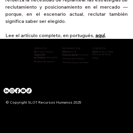
reclutamiento y posicionamiento en el mercado — 
porque, en el escenario actual, reclutar también 
significa saber ser elegido.
Lee el artículo completo, en portugués, 
aquí
.
CONTÁCTA
INFORMACIÓN
SERVICIO
Reclutamiento y
NOS
LEGAL
Términos &
Oficina de Lisboa
S
Consultor
Oficina de Porto
Política de Denuncias
selección
Condiciones
Trabajo temporal
Formació
ía
FAQs
Politica de Cookies
n
Trabajo temporal
Política de privacidad
© Copyright SLOT Recursos Humanos 2025
ORGANISMOS REGULADORES