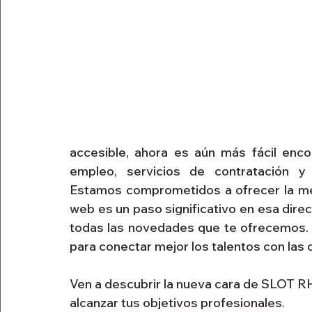
accesible, ahora es aún más fácil enco
empleo, servicios de contratación y 
Estamos comprometidos a ofrecer la mejo
web es un paso significativo en esa direc
todas las novedades que te ofrecemos.
para conectar mejor los talentos con las
Ven a descubrir la nueva cara de SLOT 
alcanzar tus objetivos profesionales.