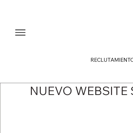
RECLUTAMIENTO
NUEVO WEBSITE 