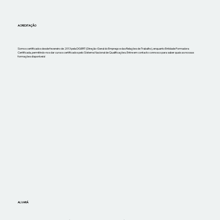
ACREDITAÇÃO
Somos certificados desde fevereiro de 2013 pela DGERT (Direção-Geral do Emprego e das Relações de Trabalho), enquanto Entidade Formadora
Certificada, permitindo-nos dar cursos certificados pelo Sistema Nacional de Qualificações. Entre em contacto connosco para saber quais as nossas
formações disponíveis!
ALVARÁ