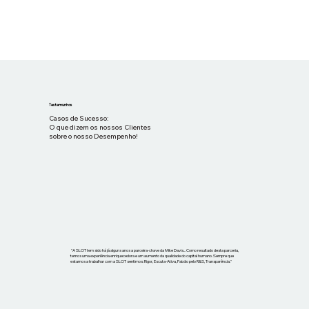
Testemunhos
Casos de Sucesso:
O que dizem os nossos Clientes
sobre o nosso Desempenho!
"A SLOT tem sido há já alguns anos a parceira-chave da Mike Davis... Como resultado desta parceria,
temos uma experiência enriquecedora e um aumento da qualidade do capital humano. Sempre que
estamos a trabalhar com a SLOT sentimos: Rigor, Escuta-Ativa, Paixão pelo R&S, Transparência."