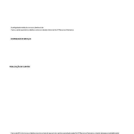
A antiguidade média dos nossos clientes é de
7 anos, sendo que temos clientes connosco desde o início da SLOT Recursos Humanos.​
DIVERSIDADE DE SERVIÇOS
FIDELIZAÇÃO DE CLIENTES
Cerca de 65% dos nossos clientes recorre a mais do que um dos serviços prestados pela SLOT Recursos Humanos, criando sinergias e rentabilizando