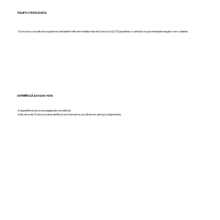
EQUIPA CONSOLIDADA
Os nossos consultores e gestores de talento têm em média mais de 5 anos na SLOT, garantido o contacto e a proximidade regular com o cliente.
EXPERIÊNCIA & KNOW-HOW
A experiência da nossa equipa de consultoria
é de cerca de 15 anos na área de Recursos Humanos, nos diversos serviços disponíveis.