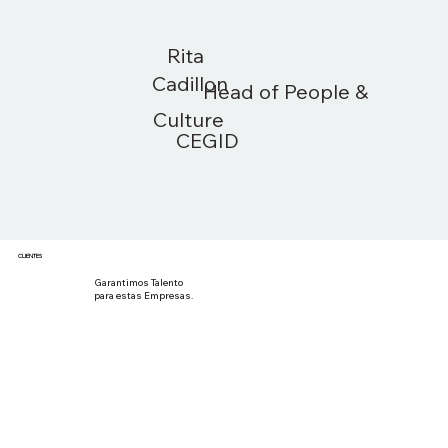
Rita
Cadillon
Head of People &
Culture
CEGID
CLIENTES
Garantimos Talento
para estas Empresas.