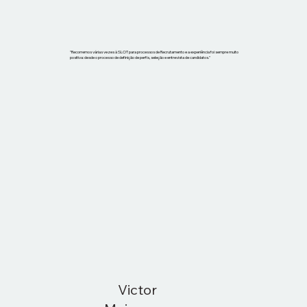
"Recorremos várias vezes à SLOT para processos de Recrutamento e a experiência foi sempre muito
positiva: desde o processo de definição de perfis, seleção e entrevista de candidatos."
Victor