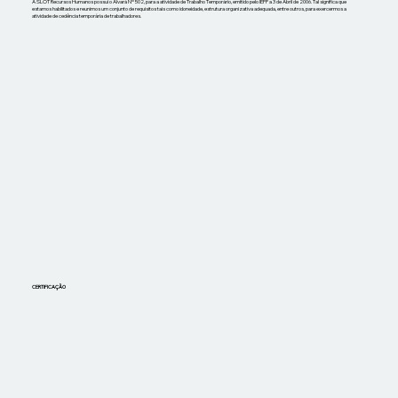
A SLOT Recursos Humanos possui o Alvará Nº 502, para a atividade de Trabalho Temporário, emitido pelo IEFP a 3 de Abril de 2006. Tal significa que
estamos habilitados e reunimos um conjunto de requisitos tais como idoneidade, estrutura organizativa adequada, entre outros, para exercermos a
atividade de cedência temporária de trabalhadores.
CERTIFICAÇÃO