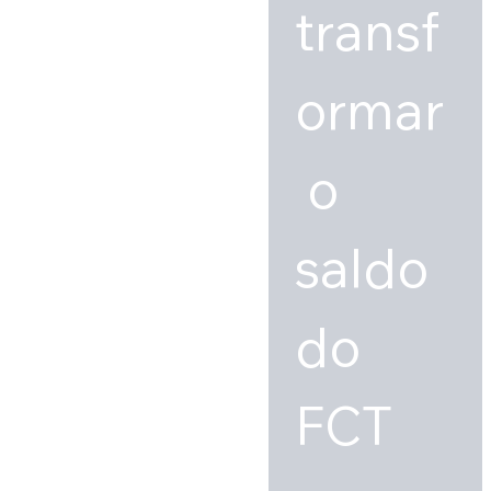
transf
ormar
 o 
saldo 
do 
FCT 