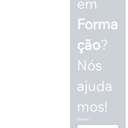
em 
Forma
ção
? 
Nós 
ajuda
mos!
Nome
*