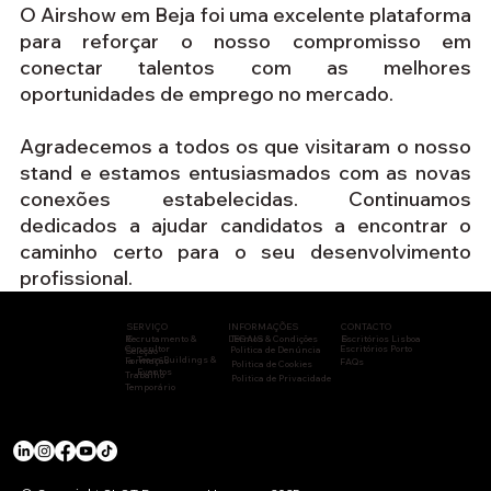
O Airshow em Beja foi uma excelente plataforma 
para reforçar o nosso compromisso em 
conectar talentos com as melhores 
oportunidades de emprego no mercado. 
Agradecemos a todos os que visitaram o nosso 
stand e estamos entusiasmados com as novas 
conexões estabelecidas. Continuamos 
dedicados a ajudar candidatos a encontrar o 
caminho certo para o seu desenvolvimento 
profissional.
CONTACTO
INFORMAÇÕES
SERVIÇO
Recrutamento &
S
LEGAIS
Termos & Condições
Escritórios Lisboa
S
Consultor
Escritórios Porto
Politica de Denúncia
Seleção
Team Buildings &
Formação
ia
FAQs
Politica de Cookies
Eventos
Trabalho
Politica de Privacidade
Temporário
ENTIDADES REGULADORAS