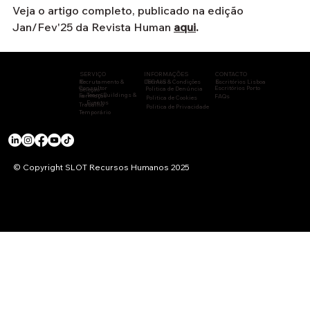
Veja o artigo completo, publicado na edição 
Jan/Fev'25 da Revista Human 
aqui
.
CONTACTO
INFORMAÇÕES
SERVIÇO
Recrutamento &
S
LEGAIS
Termos & Condições
Escritórios Lisboa
S
Consultor
Escritórios Porto
Politica de Denúncia
Seleção
Team Buildings &
Formação
ia
FAQs
Politica de Cookies
Eventos
Trabalho
Politica de Privacidade
Temporário
© Copyright SLOT Recursos Humanos 2025
ENTIDADES REGULADORAS